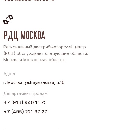
Московская область
Восточная Сибирь
РДЦ МОСКВА
Дальний Восток
Западная Сибирь
Региональный дистрибьюторский центр
(РДЦ) обслуживает следующие области:
Поволжье
Москва и Московская область
Северо-Запад
Адрес
Урал
г. Москва, ул.Бауманская, д.16
Черноземье
Департамент продаж
Юг
+7 (916) 940 11 75
+7 (495) 221 97 27