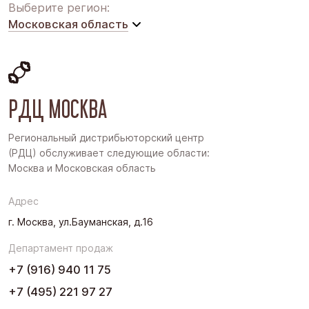
Выберите регион:
Московская область
Московская область
Восточная Сибирь
РДЦ МОСКВА
Дальний Восток
Западная Сибирь
Региональный дистрибьюторский центр
(РДЦ) обслуживает следующие области:
Поволжье
Москва и Московская область
Северо-Запад
Адрес
Урал
г. Москва, ул.Бауманская, д.16
Черноземье
Департамент продаж
Юг
+7 (916) 940 11 75
+7 (495) 221 97 27