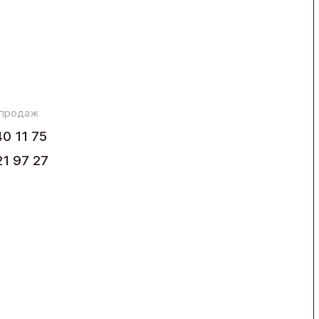
 продаж
40 11 75
21 97 27