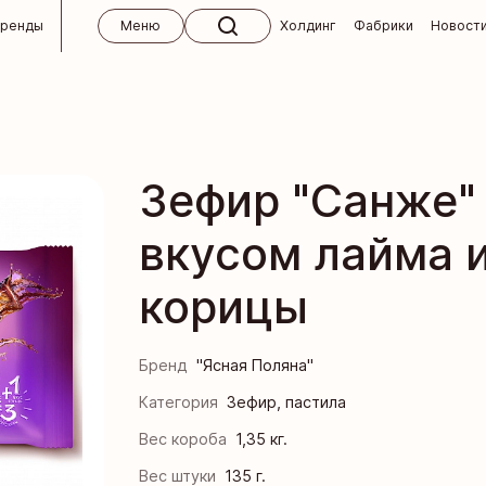
бренды
Меню
Холдинг
Фабрики
Новост
 холдинга
ктябрь
кий концерн «Бабаевский»
м
Зефир "Санже"
кие изделия ручной работы
вным клиентам
вкусом лайма 
 для СНГ
Кондитерская фабрика «Ясная Поляна»
окупателям
 и абитуриентам
корицы
я кондитерская фабрика
 ответы
кая фабрика им. К. Самойловой
 магазины «Алёнка»
Бренд
"Ясная Поляна"
ндитер
Категория
Зефир, пастила
Вес короба
1,35 кг.
я кондитерская фабрика
Вес штуки
135 г.