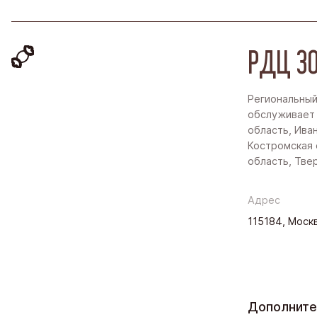
РДЦ ЗО
Региональный
обслуживает
область, Ива
Костромская 
область, Тве
Адрес
115184, Москв
Дополнит