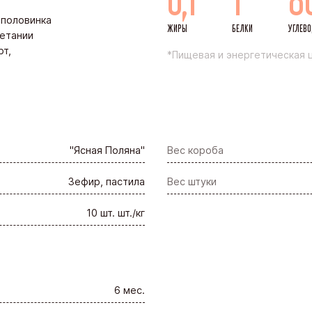
 половинка
ЖИРЫ
БЕЛКИ
УГЛЕВ
четании
рт,
*Пищевая и энергетическая ц
"Ясная Поляна"
Вес короба
Зефир, пастила
Вес штуки
10 шт. шт./кг
6 мес.