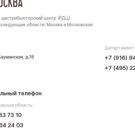
ОСКВА
Восточная Сибирь
Дальний Восток
 дистрибьюторский центр (РДЦ)
следующие области: Москва и Московская
Западная Сибирь
Поволжье
Департамент
.Бауманская, д.16
+7 (916) 9
Северо-Запад
+7 (495) 2
Урал
Черноземье
льный телефон
Юг
овская область
83 73 10
64 24 03