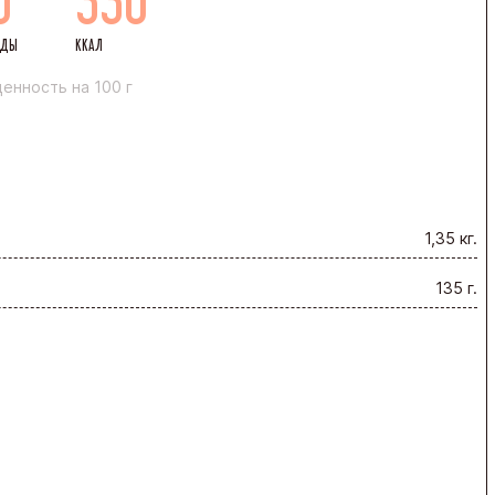
ОДЫ
ККАЛ
енность на 100 г
1,35 кг.
135 г.