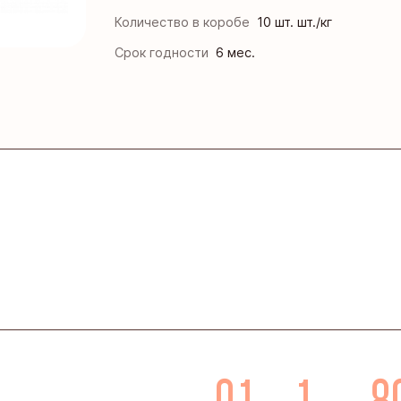
нская кондитерская фабрика «Зея»
Количество в коробе
10 шт. шт./кг
ая кондитерская фабрика
Срок годности
6 мес.
инская кондитерская фабрика
кая фирма «ТАКФ»
я фабрика «Новосибирская»
0,1
1
8