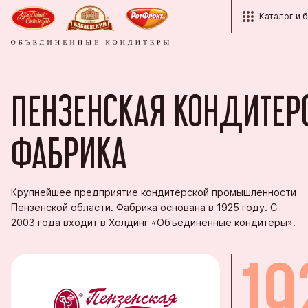
Каталог и 
Каталог
Структура
Красный О
Контакты
ПЕНЗЕНСКАЯ КОНДИТЕР
Бренды
Кондитерс
Партнёра
История
Кондитерс
Рот Фронт
Корпорати
Награды
ФАБРИКА
Продукция
Тульская 
Оптовым п
Студентам
Пензенска
Экспорт
Крупнейшее предприятие кондитерской промышленности
Вопросы и
Пензенской области. Фабрика основана в 1925 году. С
Кондитерс
Фирменные
2003 года входит в Холдинг «Объединенные кондитеры».
Южуралко
19
Сормовска