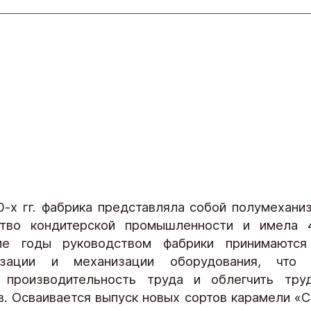
0-х гг. фабрика представляла собой полумехани
ство кондитерской промышленности и имела 
ие годы руководством фабрики принимаютс
изации и механизации оборудования, что 
ь производительность труда и облегчить тру
в. Осваивается выпуск новых сортов карамели «С