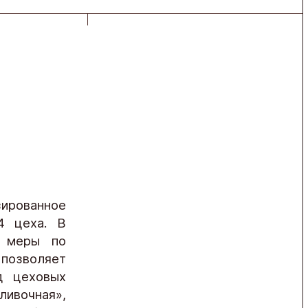
зированное
4 цеха. В
я меры по
позволяет
д цеховых
ливочная»,