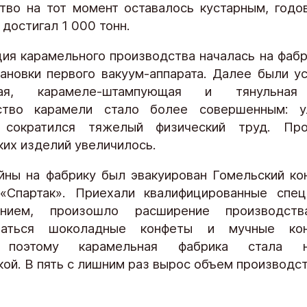
тво на тот момент оставалось кустарным, годо
достигал 1 000 тонн.
ия карамельного производства началась на фабр
тановки первого вакуум-аппарата. Далее были у
чная, карамеле-штампующая и тянульная
ство карамели стало более совершенным: у
, сократился тяжелый физический труд. Про
ких изделий увеличилось.
йны на фабрику был эвакуирован Гомельский ко
«Спартак». Приехали квалифицированные спец
анием, произошло расширение производств
ваться шоколадные конфеты и мучные кон
, поэтому карамельная фабрика стала на
кой. В пять с лишним раз вырос объем производст