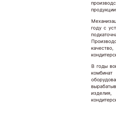
производс
продукции 
Механизац
году с ус
подкато
Производ
качество
кондитерс
В годы во
комбинат 
оборудов
вырабаты
изделия
кондитерс