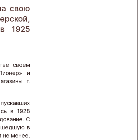
ла свою
ерской,
 в 1925
тве своем
Пионер» и
агазины г.
пускавших
ась в 1928
дование. С
вошедшую в
 не менее,