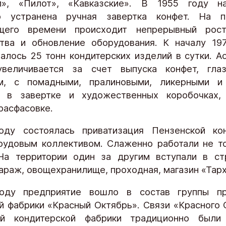
л», «Пилот», «Кавказские». В 1955 году н
ю устранена ручная завертка конфет. На п
щего времени происходит непрерывный рос
тва и обновление оборудования. К началу 19
алось 25 тонн кондитерских изделий в сутки. А
увеличивается за счет выпуска конфет, глаз
м, с помадными, пралиновыми, ликерными и
и в завертке и художественных коробочках,
расфасовке.
оду состоялась приватизация Пензенской кон
рудовым коллективом. Слаженно работали не т
На территории один за другим вступали в ст
гараж, овощехранилище, проходная, магазин «Тар
оду предприятие вошло в состав группы пр
й фабрики «Красный Октябрь». Связи «Красного 
ой кондитерской фабрики традиционно были 