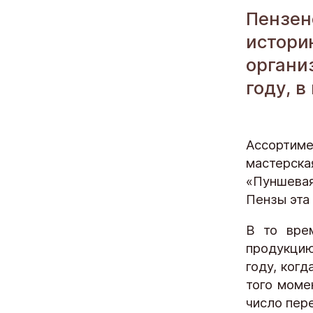
Пензен
истори
органи
году, в
Ассортим
мастерск
«Пуншевая
Пензы эта
В то вре
продукцию
году, ког
того моме
число пер