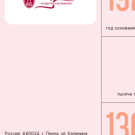
Благовеще
Воронежск
Йошкар-Ол
год основани
Кондитерс
Шоколадна
тысяча 
13
Россия, 440034, г. Пенза, ул. Калинина,