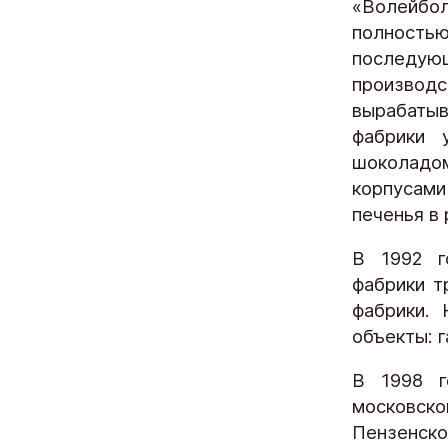
«Волейбо
полность
последую
производс
вырабатыв
фабрики 
шоколадо
корпусам
печенья в 
В 1992 г
фабрики т
фабрики. 
объекты: 
В 1998 г
московско
Пензенск