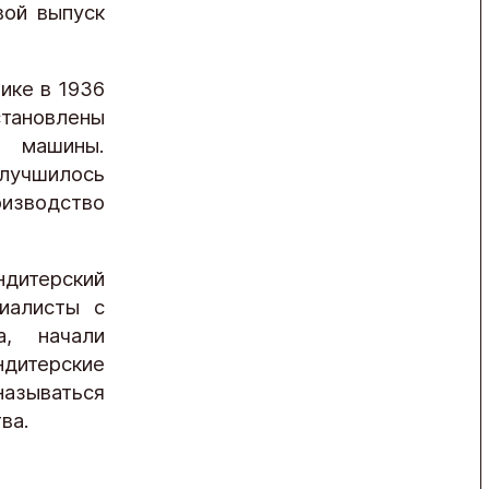
вой выпуск
ике в 1936
становлены
 машины.
лучшилось
изводство
ндитерский
иалисты с
а, начали
дитерские
зываться
ва.