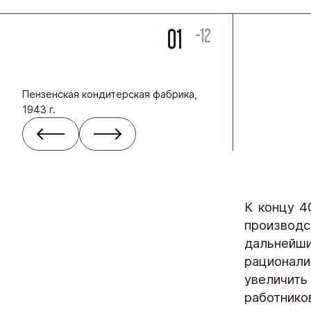
01
-12
Пензенская кондитерская фабрика,
1943 г.
К концу 4
производ
дальнейш
рационал
увеличит
работнико