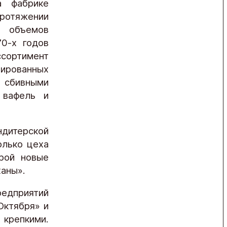
а фабрике
ротяжении
т объемов
70-х годов
ссортимент
ированных
 сбивными
 вафель и
дитерской
олько цеха
рой новые
ханы».
едприятий
Октября» и
крепкими.