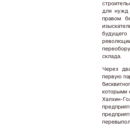
строитель
для нужд 
правом б
изыскател
будущего 
революци
переобору
склада.
Через два
первую па
бисквитно
которыми 
Халхин-Го
предприят
предприя
перевыпол