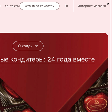
и
Контакты
Отзыв по качеству
En
Интернет магазин
О холдинге
О холдинге
е кондитеры: 24 года вместе
Фирменные магазины
Фирменные магазины
фирменных магазинов Аленка