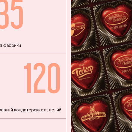
35
нская кондитерская фабрика «Зея»
ая кондитерская фабрика
инская кондитерская фабрика
кая фирма «ТАКФ»
я фабрики
я фабрика «Новосибирская»
120
ваний кондитерских изделий