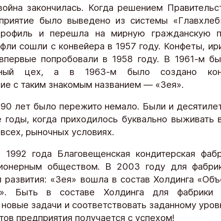
война закончилась. Когда решением Правительс
приятие было выведено из системы «Главхлеб
профиль и перешла на мирную гражданскую п
фли сошли с конвейера в 1957 году. Конфеты, ир
впервые попробовали в 1958 году. В 1961-м б
дный цех, а в 1963-м было создано конд
ие с таким знакомым названием — «Зея».
 90 лет было пережито немало. Были и десятилет
 годы, когда приходилось буквально выживать 
 всех, рыночных условиях.
 1992 года Благовещенская кондитерская фаб
ионерным обществом. В 2003 году для фабрик
п развития: «Зея» вошла в состав Холдинга «Об
ы». Быть в составе Холдинга для фабрики
 новые задачи и соответствовать заданному уровн
тов предприятия получается с успехом!