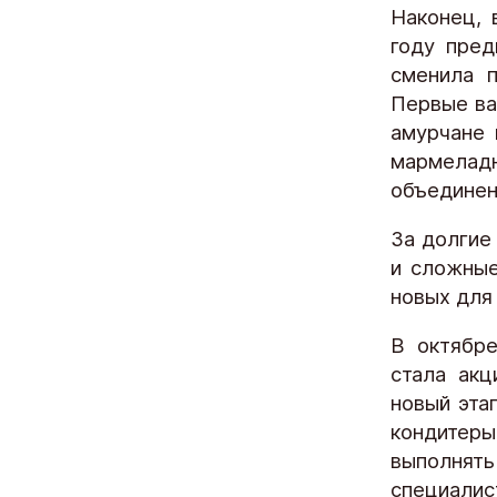
Наконец, 
году пред
сменила 
Первые ва
амурчане 
мармела
объединен
За долгие
и сложные
новых для
В октябре
стала акц
новый эта
кондитер
выполнять
специалис