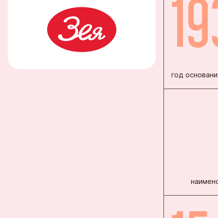
19
Благовеще
Воронежск
Йошкар-Ол
Кондитерс
год основани
Шоколадна
наимено