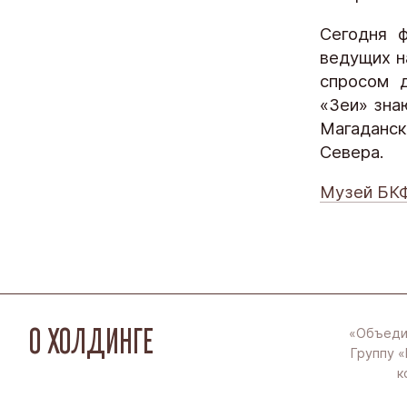
Сегодня 
ведущих н
спросом д
«Зеи» зна
Магаданск
Севера.
Музей БК
О ХОЛДИНГЕ
«Объеди
Группу «
к