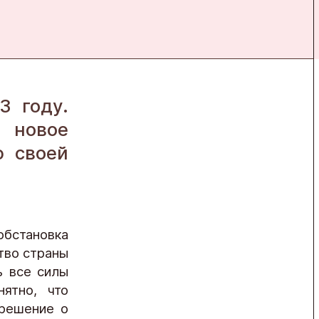
3 году.
 новое
ю своей
обстановка
тво страны
ь все силы
ятно, что
решение о