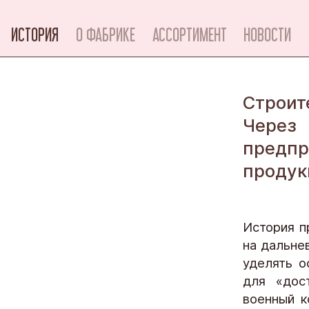
ИСТОРИЯ
О ФАБРИКЕ
АССОРТИМЕНТ
НОВОСТИ
Строит
Через
предпр
продук
История п
на дальне
уделять о
для «дост
военный к