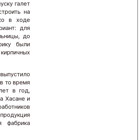
уску галет
строить на
ко в ходе
риант: для
льницы, до
рику были
 кирпичных
 выпустило
в то время
лет в год,
а Хасане и
работников
 продукция
я фабрика