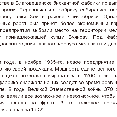
стве в Благовещенске бисквитной фабрики по вып
армии. Первоначально фабрику собирались по
ерегу реки Зеи в районе Спичфабрики. Одна
ьных работ был принят более экономичный ва
предприятия выбрали место на территории ме
и принадлежавшей купцу Буянову. Под фаб
дованы здания главного корпуса мельницы и два
 года, в ноябре 1935-го, новое предприятие
ртию своей продукции. Мощность единственного 
го цеха позволяла вырабатывать 1200 тонн га
фабрика снабжала наших солдат во время боев н
ле. В годы Великой Отечественной войны 370 
ия делали все возможное и невозможное, чтобы
тия попала на фронт. В то тяжелое врем
няла план на 160%!