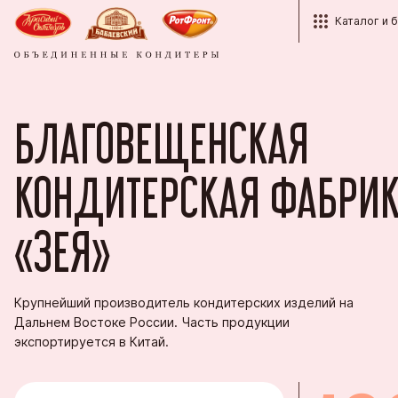
Каталог и 
Каталог
Структура
Красный О
Контакты
БЛАГОВЕЩЕНСКАЯ
Бренды
Кондитерс
Партнёра
История
Кондитерс
Рот Фронт
Корпорати
Награды
КОНДИТЕРСКАЯ ФАБРИ
Продукция
Тульская 
Оптовым п
Студентам
«ЗЕЯ»
Пензенска
Экспорт
Вопросы и
Кондитерс
Фирменные
Крупнейший производитель кондитерских изделий на
Дальнем Востоке России. Часть продукции
Южуралко
экспортируется в Китай.
Сормовска