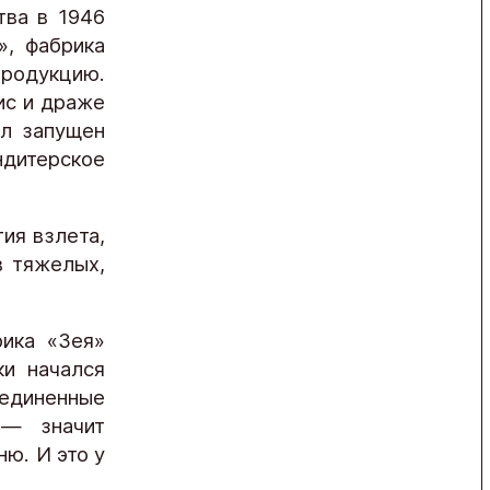
тва в 1946
», фабрика
родукцию.
ис и драже
ыл запущен
итерское
ия взлета,
в тяжелых,
рика «Зея»
и начался
ъединенные
 — значит
ю. И это у