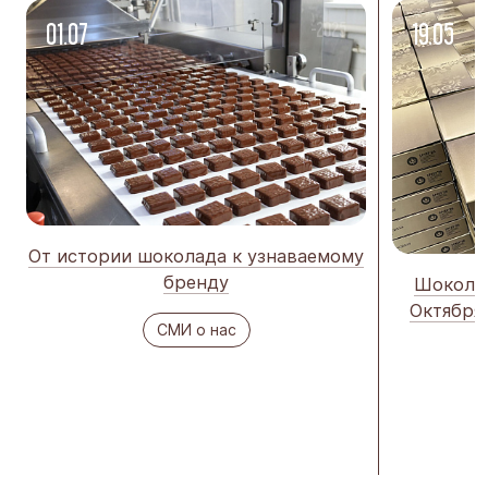
01.07
-2025
19.05
От истории шоколада к узнаваемому
бренду
Шоколад
Октября
СМИ о нас
п