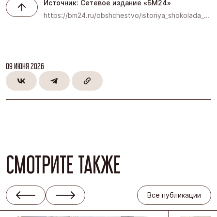
Источник: Сетевое издание «БМ24»
https://bm24.ru/obshchestvo/istoriya_shokolada_ot_pishchi_bogov_do_narodnogo_lyubimtsa/
09 ИЮНЯ 2026
СМОТРИТЕ ТАКЖЕ
Все публикации