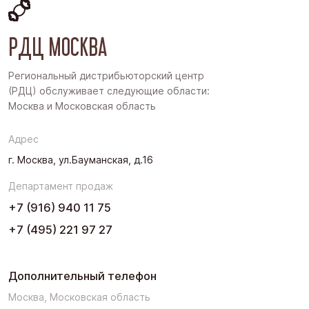
Восточная Сибирь
РДЦ МОСКВА
Дальний Восток
Западная Сибирь
Региональный дистрибьюторский центр
(РДЦ) обслуживает следующие области:
Поволжье
Москва и Московская область
Северо-Запад
Адрес
Урал
г. Москва, ул.Бауманская, д.16
Черноземье
Департамент продаж
Юг
+7 (916) 940 11 75
+7 (495) 221 97 27
Дополнительный телефон
Москва, Московская область