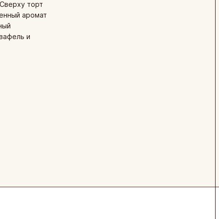
 Сверху торт
енный аромат
ный
вафель и