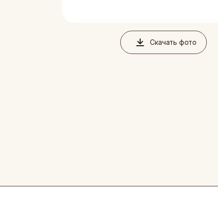
Благовеще
Воронежск
Йошкар-Ол
Скачать фото
Кондитерс
Шоколадна