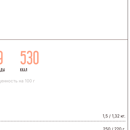
9
530
ОДЫ
ККАЛ
енность на 100 г
1,5 / 1,32 кг.
250 / 220 г.