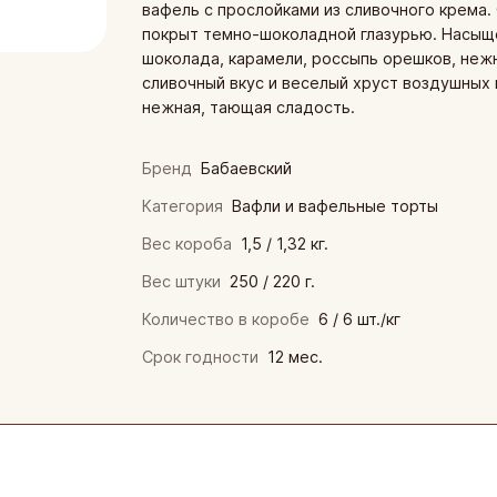
нская кондитерская фабрика «Зея»
вафель с прослойками из сливочного крема.
покрыт темно-шоколадной глазурью. Насыщ
ая кондитерская фабрика
шоколада, карамели, россыпь орешков, неж
сливочный вкус и веселый хруст воздушных 
инская кондитерская фабрика
нежная, тающая сладость.
кая фирма «ТАКФ»
Бренд
Бабаевский
я фабрика «Новосибирская»
Категория
Вафли и вафельные торты
Вес короба
1,5 / 1,32 кг.
Вес штуки
250 / 220 г.
Количество в коробе
6 / 6 шт./кг
Срок годности
12 мес.