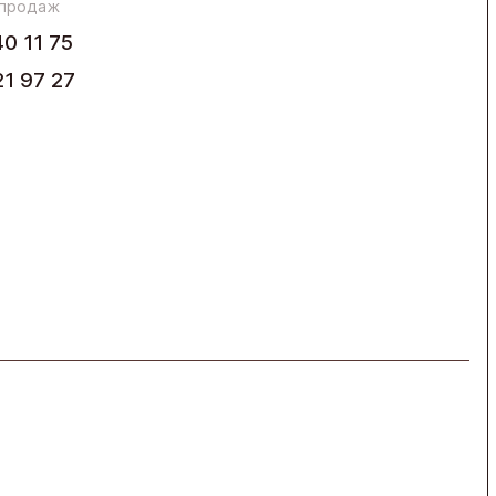
 продаж
40 11 75
21 97 27