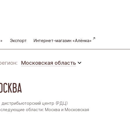
а»
Экспорт
Интернет-магазин «Алёнка»
регион:
Московская область
Московская область
ОСКВА
Восточная Сибирь
Дальний Восток
 дистрибьюторский центр (РДЦ)
следующие области: Москва и Московская
Западная Сибирь
Поволжье