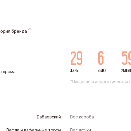
ория бренда
29
6
5
ЖИРЫ
БЕЛКИ
УГЛЕВ
о крема
*Пищевая и энергетическая ц
Бабаевский
Вес короба
Вафли и вафельные торты
Вес штуки