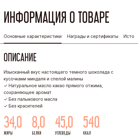
ИНФОРМАЦИЯ О ТОВАРЕ
Основные характеристики
Награды и сертификаты
Истор
ОПИСАНИЕ
Изысканный вкус настоящего темного шоколада с
кусочками миндаля и спелой малины
✓ Натуральное масло какао прямого отжима,
сохраняющее аромат
✓ Без пальмового масла
✓ Без красителей
34,0
8,0
45,0
540
ЖИРЫ
БЕЛКИ
УГЛЕВОДЫ
ККАЛ