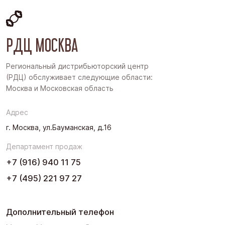
Московская область
Восточная Сибирь
РДЦ МОСКВА
Дальний Восток
Западная Сибирь
Региональный дистрибьюторский центр
(РДЦ) обслуживает следующие области:
Поволжье
Москва и Московская область
Северо-Запад
Адрес
Урал
г. Москва, ул.Бауманская, д.16
Черноземье
Департамент продаж
Юг
+7 (916) 940 11 75
+7 (495) 221 97 27
Дополнительный телефон