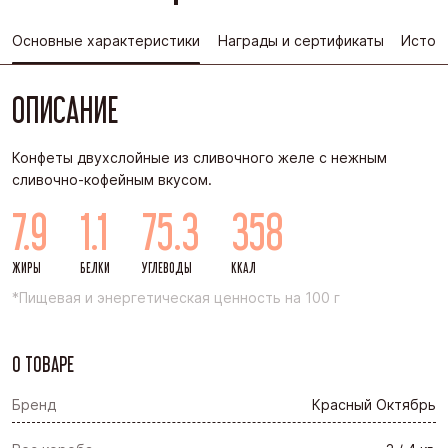
Основные характеристики
Награды и сертификаты
Истор
ОПИСАНИЕ
Конфеты двухслойные из сливочного желе с нежным
сливочно-кофейным вкусом.
7.9
1.1
75.3
358
ЖИРЫ
БЕЛКИ
УГЛЕВОДЫ
ККАЛ
*Пищевая и энергетическая ценность на 100 г
О ТОВАРЕ
Бренд
Красный Октябрь