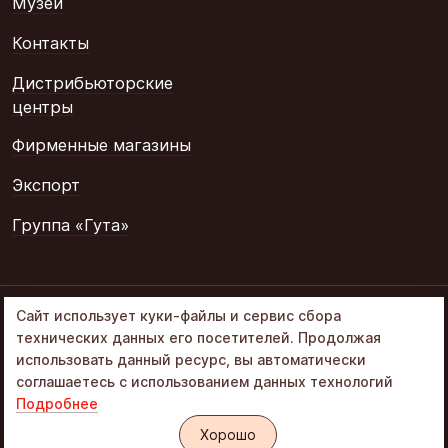
Музеи
Контакты
Дистрибьюторские
центры
Фирменные магазины
Экспорт
Группа «Гута»
© 2002–2026
Сайт использует куки-файлы и сервис сбора
«Объединенные
технических данных его посетителей. Продолжая
кондитеры» в составе
использовать данный ресурс, вы автоматически
Группа Гута
соглашаетесь с использованием данных технологий
Подробнее
Политика обработки ПД
Интернет-магазин «Алёнка»
Хорошо