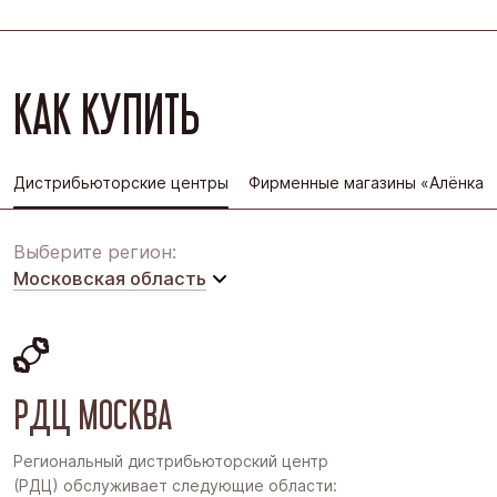
КАК КУПИТЬ
Дистрибьюторские центры
Фирменные магазины «Алёнка»
Выберите регион:
Московская область
Московская область
Восточная Сибирь
РДЦ МОСКВА
Дальний Восток
Западная Сибирь
Региональный дистрибьюторский центр
(РДЦ) обслуживает следующие области:
Поволжье