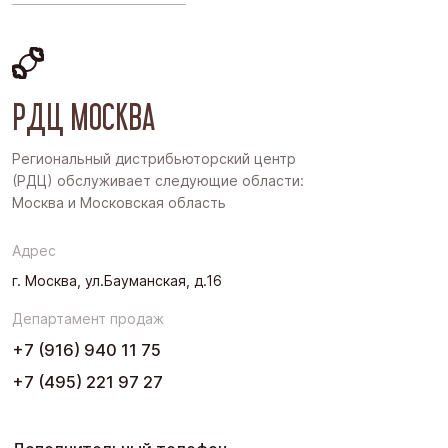
Московская область
Восточная Сибирь
РДЦ МОСКВА
Дальний Восток
Западная Сибирь
Региональный дистрибьюторский центр
(РДЦ) обслуживает следующие области:
Поволжье
Москва и Московская область
Северо-Запад
Адрес
Урал
г. Москва, ул.Бауманская, д.16
Черноземье
Департамент продаж
Юг
+7 (916) 940 11 75
+7 (495) 221 97 27