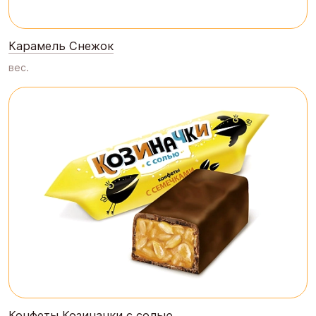
Карамель Снежок
вес.
Конфеты Козиначки с солью