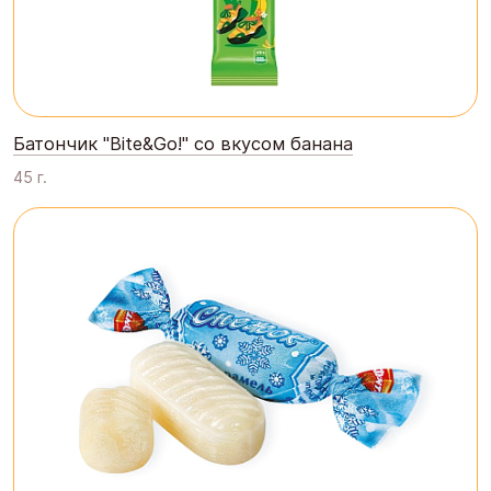
Батончик "Bite&Go!" со вкусом банана
45 г.