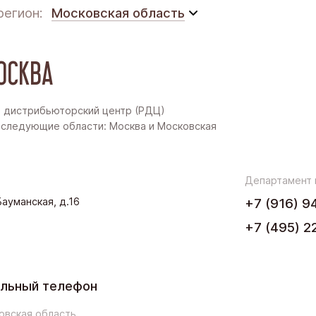
регион:
Московская область
Московская область
ОСКВА
Восточная Сибирь
Дальний Восток
 дистрибьюторский центр (РДЦ)
следующие области: Москва и Московская
Западная Сибирь
Поволжье
Департамент
.Бауманская, д.16
+7 (916) 9
Северо-Запад
+7 (495) 2
Урал
Черноземье
льный телефон
Юг
овская область