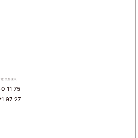
 продаж
40 11 75
21 97 27