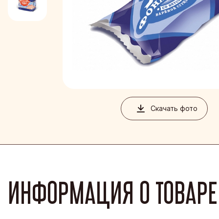
Благовеще
Воронежск
Йошкар-Ол
Кондитерс
Шоколадна
Скачать фото
ИНФОРМАЦИЯ О ТОВАРЕ