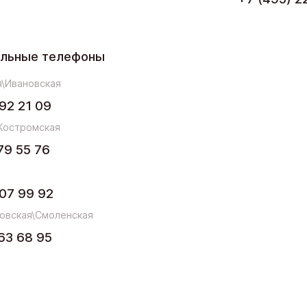
ельные телефоны
\Ивановская
92 21 09
Костромская
79 55 76
07 99 92
овская\Смоленская
63 68 95