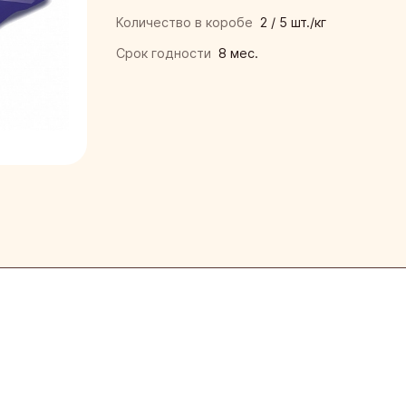
нская кондитерская фабрика «Зея»
Количество в коробе
2 / 5 шт./кг
ая кондитерская фабрика
Срок годности
8 мес.
инская кондитерская фабрика
кая фирма «ТАКФ»
я фабрика «Новосибирская»