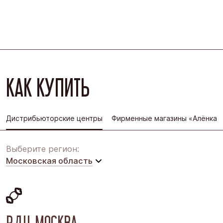
КАК КУПИТЬ
Дистрибьюторские центры
Фирменные магазины «Алёнка»
Выберите регион:
Московская область
Московская область
Восточная Сибирь
РДЦ МОСКВА
Дальний Восток