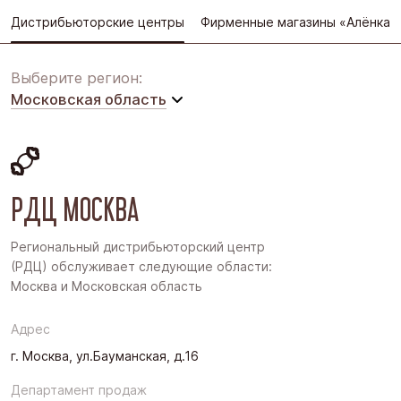
Дистрибьюторские центры
Фирменные магазины «Алёнка»
Выберите регион:
Московская область
Московская область
Восточная Сибирь
РДЦ МОСКВА
Дальний Восток
Западная Сибирь
Региональный дистрибьюторский центр
(РДЦ) обслуживает следующие области:
Поволжье
Москва и Московская область
Северо-Запад
Адрес
Урал
г. Москва, ул.Бауманская, д.16
Черноземье
Департамент продаж