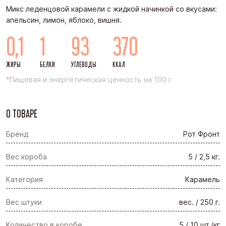
Микс леденцовой карамели с жидкой начинкой со вкусами:
апельсин, лимон, яблоко, вишня.
0,1
1
93
370
ЖИРЫ
БЕЛКИ
УГЛЕВОДЫ
ККАЛ
*Пищевая и энергетическая ценность на 100 г
О ТОВАРЕ
Бренд
Рот Фронт
Вес короба
5 / 2,5 кг.
Категория
Карамель
Вес штуки
вес. / 250 г.
Количество в коробе
5 / 10 шт./кг