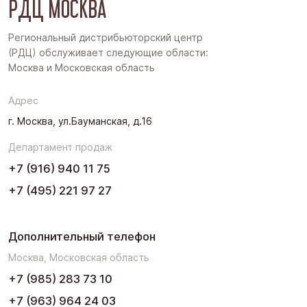
РДЦ МОСКВА
Дальний Восток
Западная Сибирь
Региональный дистрибьюторский центр
(РДЦ) обслуживает следующие области:
Поволжье
Москва и Московская область
Северо-Запад
Адрес
Урал
г. Москва, ул.Бауманская, д.16
Черноземье
Департамент продаж
Юг
+7 (916) 940 11 75
+7 (495) 221 97 27
Дополнительный телефон
Москва, Московская область
+7 (985) 283 73 10
+7 (963) 964 24 03