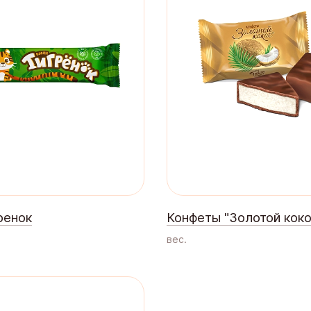
ренок
Конфеты "Золотой коко
вес.