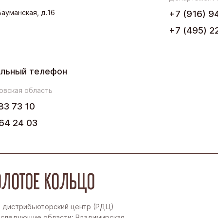
.Бауманская, д.16
+7 (916) 9
Северо-Запад
+7 (495) 2
Урал
Черноземье
льный телефон
Юг
овская область
83 73 10
64 24 03
ЛОТОЕ КОЛЬЦО
 дистрибьюторский центр (РДЦ)
 следующие области: Владимирская