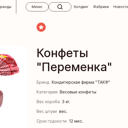
бренды
Меню
Холдинг
Фабрики
Новост
 холдинга
ктябрь
кий концерн «Бабаевский»
м
Конфеты
кие изделия ручной работы
вным клиентам
"Переменка"
 для СНГ
Кондитерская фабрика «Ясная Поляна»
окупателям
 и абитуриентам
я кондитерская фабрика
 ответы
Бренд
Кондитерская фирма "ТАКФ"
кая фабрика им. К. Самойловой
 магазины «Алёнка»
Категория
Весовые конфеты
Вес короба
3 кг.
ндитер
Вес штуки
вес.
я кондитерская фабрика
Срок годности
12 мес.