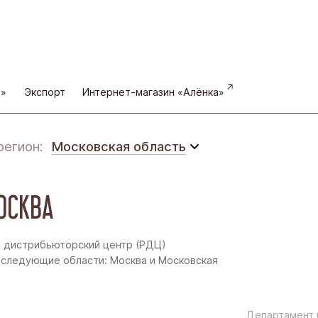
а»
Экспорт
Интернет-магазин «Алёнка»
регион:
Московская область
Московская область
ОСКВА
Восточная Сибирь
Дальний Восток
 дистрибьюторский центр (РДЦ)
следующие области: Москва и Московская
Западная Сибирь
Поволжье
Департамент