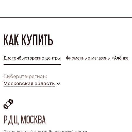
КАК КУПИТЬ
Дистрибьюторские центры
Фирменные магазины «Алёнка»
Выберите регион:
Московская область
Московская область
Восточная Сибирь
РДЦ МОСКВА
Дальний Восток
Западная Сибирь
Региональный дистрибьюторский центр