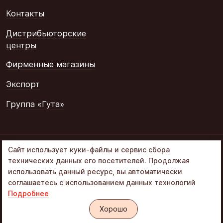
Контакты
Дистрибьюторские
центры
Фирменные магазины
Экспорт
Группа «Гута»
© 2002–2026
Сайт использует куки-файлы и сервис сбора
«Объединенные
технических данных его посетителей. Продолжая
кондитеры» в составе
использовать данный ресурс, вы автоматически
Группа Гута
соглашаетесь с использованием данных технологий
Подробнее
Политика обработки ПД
Интернет-магазин «Алёнка»
Хорошо