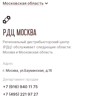
Московская область
Московская область
Восточная Сибирь
РДЦ МОСКВА
Дальний Восток
Западная Сибирь
Региональный дистрибьюторский центр
(РДЦ) обслуживает следующие области:
Поволжье
Москва и Московская область
Северо-Запад
Адрес
Урал
г. Москва, ул.Бауманская, д.16
Черноземье
Департамент продаж
Юг
+7 (916) 940 11 75
+7 (495) 221 97 27