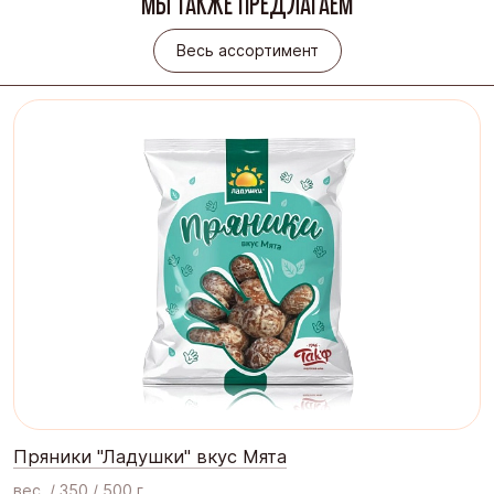
МЫ ТАКЖЕ ПРЕДЛАГАЕМ
Весь ассортимент
Весь ассортимент
Пряники "Ладушки" вкус Мята
вес. / 350 / 500 г.