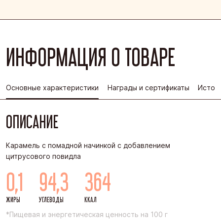
ИНФОРМАЦИЯ О ТОВАРЕ
Основные характеристики
Награды и сертификаты
Истор
ОПИСАНИЕ
Карамель с помадной начинкой с добавлением
цитрусового повидла
0,1
94,3
364
ЖИРЫ
УГЛЕВОДЫ
ККАЛ
*Пищевая и энергетическая ценность на 100 г