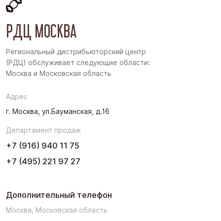
Восточная Сибирь
РДЦ МОСКВА
Дальний Восток
Западная Сибирь
Региональный дистрибьюторский центр
(РДЦ) обслуживает следующие области:
Поволжье
Москва и Московская область
Северо-Запад
Адрес
Урал
г. Москва, ул.Бауманская, д.16
Черноземье
Департамент продаж
Юг
+7 (916) 940 11 75
+7 (495) 221 97 27
Дополнительный телефон
Москва, Московская область