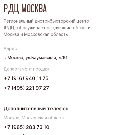
РДЦ МОСКВА
Дальний Восток
Западная Сибирь
Региональный дистрибьюторский центр
(РДЦ) обслуживает следующие области:
Поволжье
Москва и Московская область
Северо-Запад
Адрес
Урал
г. Москва, ул.Бауманская, д.16
Черноземье
Департамент продаж
Юг
+7 (916) 940 11 75
+7 (495) 221 97 27
Дополнительный телефон
Москва, Московская область
+7 (985) 283 73 10