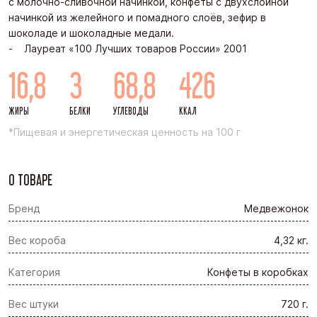
с молочно-сливочной начинкой, конфеты с двухслойной
начинкой из желейного и помадного слоёв, зефир в
шоколаде и шоколадные медали.
- Лауреат «100 Лучших товаров России» 2001
16,8
3
68,8
426
ЖИРЫ
БЕЛКИ
УГЛЕВОДЫ
ККАЛ
*Пищевая и энергетическая ценность на 100 г
О ТОВАРЕ
Бренд
Медвежонок
Вес короба
4,32 кг.
Категория
Конфеты в коробках
Вес штуки
720 г.