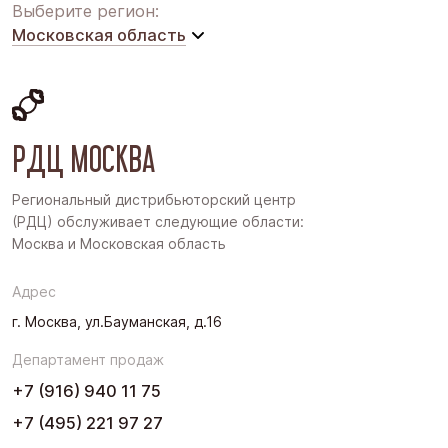
Выберите регион:
Московская область
Московская область
Восточная Сибирь
РДЦ МОСКВА
Дальний Восток
Западная Сибирь
Региональный дистрибьюторский центр
(РДЦ) обслуживает следующие области:
Поволжье
Москва и Московская область
Северо-Запад
Адрес
Урал
г. Москва, ул.Бауманская, д.16
Черноземье
Департамент продаж
Юг
+7 (916) 940 11 75
+7 (495) 221 97 27