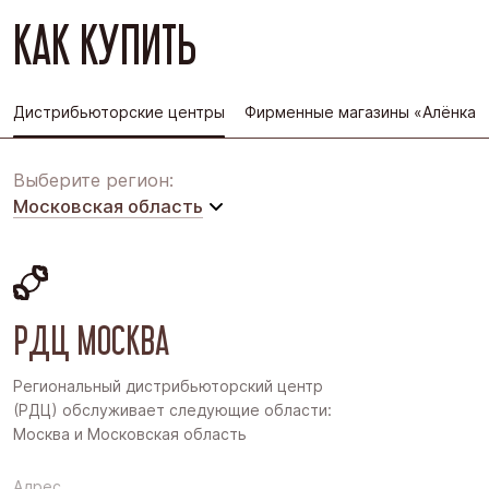
КАК КУПИТЬ
Дистрибьюторские центры
Фирменные магазины «Алёнка»
Выберите регион:
Московская область
Московская область
Восточная Сибирь
РДЦ МОСКВА
Дальний Восток
Западная Сибирь
Региональный дистрибьюторский центр
(РДЦ) обслуживает следующие области:
Поволжье
Москва и Московская область
Северо-Запад
Адрес