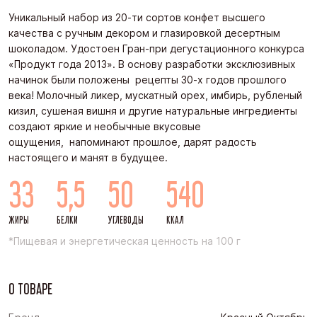
Уникальный набор из 20-ти сортов конфет высшего
качества с ручным декором и глазировкой десертным
шоколадом. Удостоен Гран-при дегустационного конкурса
«Продукт года 2013». В основу разработки эксклюзивных
начинок были положены рецепты 30-х годов прошлого
века! Молочный ликер, мускатный орех, имбирь, рубленый
кизил, сушеная вишня и другие натуральные ингредиенты
создают яркие и необычные вкусовые
ощущения, напоминают прошлое, дарят радость
настоящего и манят в будущее.
33
5,5
50
540
ЖИРЫ
БЕЛКИ
УГЛЕВОДЫ
ККАЛ
*Пищевая и энергетическая ценность на 100 г
О ТОВАРЕ