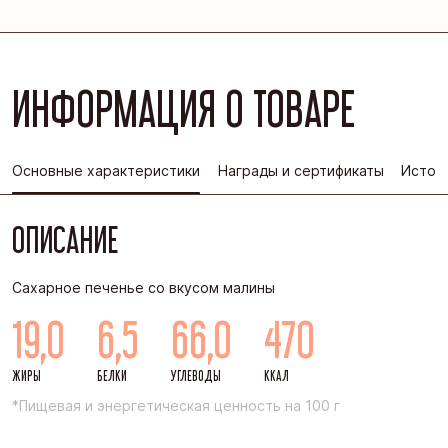
ИНФОРМАЦИЯ О ТОВАРЕ
Основные характеристики
Награды и сертификаты
Истор
ОПИСАНИЕ
Сахарное печенье со вкусом малины
19,0
6,5
66,0
470
ЖИРЫ
БЕЛКИ
УГЛЕВОДЫ
ККАЛ
*Пищевая и энергетическая ценность на 100 г