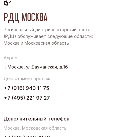
Восточная Сибирь
РДЦ МОСКВА
Дальний Восток
Западная Сибирь
Региональный дистрибьюторский центр
(РДЦ) обслуживает следующие области:
Поволжье
Москва и Московская область
Северо-Запад
Адрес
Урал
г. Москва, ул.Бауманская, д.16
Черноземье
Департамент продаж
Юг
+7 (916) 940 11 75
+7 (495) 221 97 27
Дополнительный телефон
Москва, Московская область