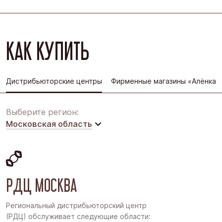
КАК КУПИТЬ
Дистрибьюторские центры
Фирменные магазины «Алёнка»
Выберите регион:
Московская область
Московская область
Восточная Сибирь
РДЦ МОСКВА
Дальний Восток
Западная Сибирь
Региональный дистрибьюторский центр
(РДЦ) обслуживает следующие области:
Поволжье