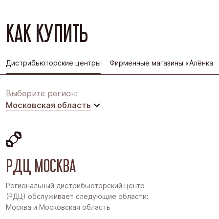
КАК КУПИТЬ
Дистрибьюторские центры
Фирменные магазины «Алёнка»
Выберите регион:
Московская область
Московская область
Восточная Сибирь
РДЦ МОСКВА
Дальний Восток
Западная Сибирь
Региональный дистрибьюторский центр
(РДЦ) обслуживает следующие области:
Поволжье
Москва и Московская область
Северо-Запад