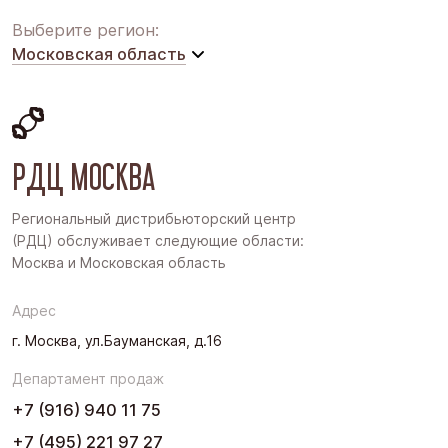
Выберите регион:
Московская область
Московская область
Восточная Сибирь
РДЦ МОСКВА
Дальний Восток
Западная Сибирь
Региональный дистрибьюторский центр
(РДЦ) обслуживает следующие области:
Поволжье
Москва и Московская область
Северо-Запад
Адрес
Урал
г. Москва, ул.Бауманская, д.16
Черноземье
Департамент продаж
Юг
+7 (916) 940 11 75
+7 (495) 221 97 27