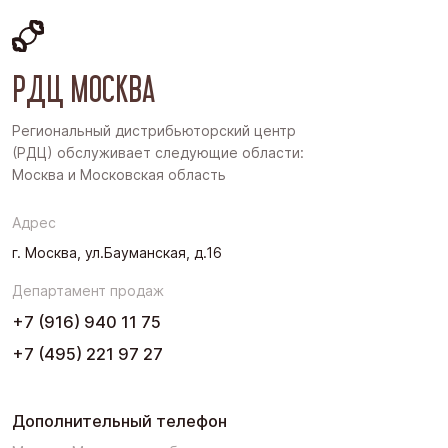
Московская область
Восточная Сибирь
РДЦ МОСКВА
Дальний Восток
Западная Сибирь
Региональный дистрибьюторский центр
(РДЦ) обслуживает следующие области:
Поволжье
Москва и Московская область
Северо-Запад
Адрес
Урал
г. Москва, ул.Бауманская, д.16
Черноземье
Департамент продаж
Юг
+7 (916) 940 11 75
+7 (495) 221 97 27
Дополнительный телефон