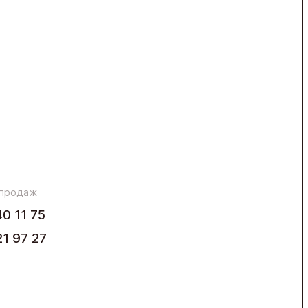
 продаж
40 11 75
21 97 27