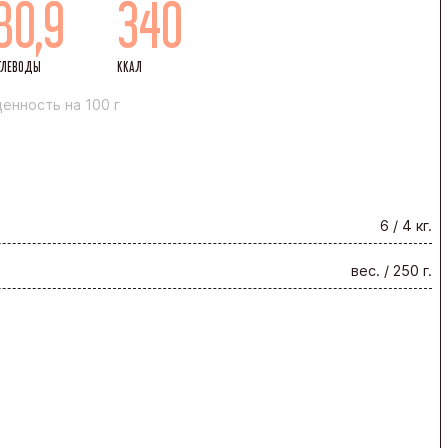
80,9
340
ГЛЕВОДЫ
ККАЛ
енность на 100 г
6 / 4 кг.
вес. / 250 г.