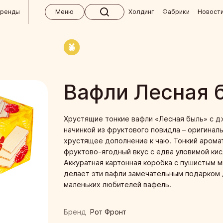
бренды
Меню
Холдинг
Фабрики
Новост
 холдинга
ктябрь
кий концерн «Бабаевский»
м
Вафли Лесная 
кие изделия ручной работы
вным клиентам
 для СНГ
Кондитерская фабрика «Ясная Поляна»
окупателям
 и абитуриентам
Хрустящие тонкие вафли «Лесная быль» с 
начинкой из фруктового повидла – оригинал
я кондитерская фабрика
 ответы
хрустящее дополнение к чаю. Тонкий арома
фруктово-ягодный вкус с едва уловимой кис
кая фабрика им. К. Самойловой
 магазины «Алёнка»
Аккуратная картонная коробка с пушистым 
делает эти вафли замечательным подарком 
ндитер
маленьких любителей вафель.
я кондитерская фабрика
Бренд
Рот Фронт