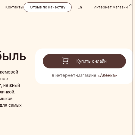
и
Контакты
Отзыв по качеству
En
Интернет магазин
быль
Купить онлайн
джемовой
в интернет-магазине
«Алёнка»
ьное
т, нежный
линкой.
мишкой
для самых