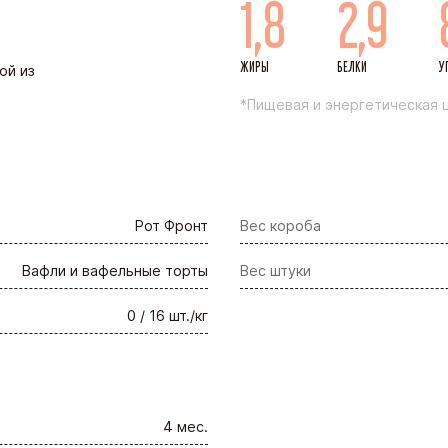
1,8
2,9
ЖИРЫ
БЕЛКИ
У
ой из
*Пищевая и энергетическая ц
Рот Фронт
Вес короба
Вафли и вафельные торты
Вес штуки
0 / 16 шт./кг
4 мес.