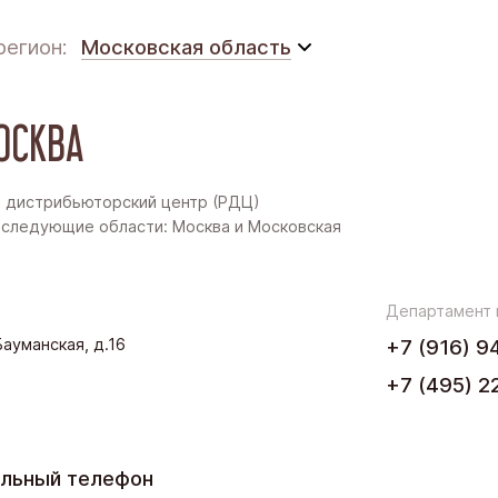
регион:
Московская область
Московская область
ОСКВА
Восточная Сибирь
Дальний Восток
 дистрибьюторский центр (РДЦ)
следующие области: Москва и Московская
Западная Сибирь
Поволжье
Департамент
.Бауманская, д.16
+7 (916) 9
Северо-Запад
+7 (495) 2
Урал
Черноземье
льный телефон