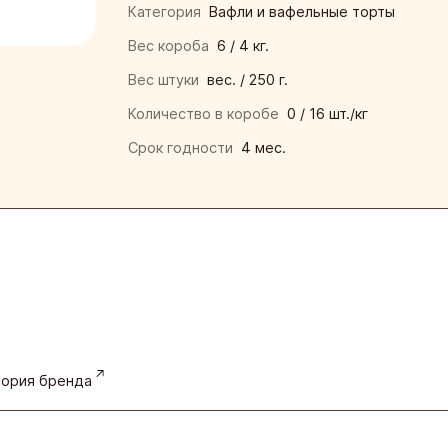
нская кондитерская фабрика «Зея»
Категория
Вафли и вафельные торты
ая кондитерская фабрика
Вес короба
6 / 4 кг.
Вес штуки
вес. / 250 г.
инская кондитерская фабрика
Количество в коробе
0 / 16 шт./кг
кая фирма «ТАКФ»
Срок годности
4 мес.
я фабрика «Новосибирская»
ория бренда