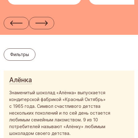
Вегетарианство
Кондитерский концерн «Бабаевский»
Халва
Хит продаж
Прочее
Скидки/акции
Тульская кондитерская фабрика «Ясная Поляна»
Праздничное предложение
Халяль
Пензенская кондитерская фабрика
Сухие завтраки
Постная
Фильтры
Кондитерская фабрика им. К. Самойловой
Новогодние подарки
Здоровое питание
Фильтры
Южуралкондитер
Кошерная
Сормовская кондитерская фабрика
Продукция с наградами
Алёнка
Благовещенская кондитерская фабрика «Зея»
«Сделано в России»
Знаменитый шоколад «Алёнка» выпускается
Воронежская кондитерская фабрика
кондитерской фабрикой «Красный Октябрь»
с 1965 года. Символ счастливого детства
Йошкар - Олинская кондитерская фабрика
нескольких поколений и по сей день остается
Кондитерская фирма «ТАКФ»
любимым семейным лакомством. 9 из 10
потребителей называют «Алёнку» любимым
Шоколадная фабрика «Новосибирская»
шоколадом своего детства.