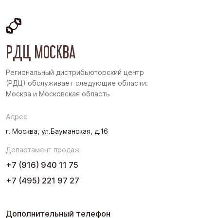
Московская область
Восточная Сибирь
РДЦ МОСКВА
Дальний Восток
Западная Сибирь
Региональный дистрибьюторский центр
(РДЦ) обслуживает следующие области:
Поволжье
Москва и Московская область
Северо-Запад
Адрес
Урал
г. Москва, ул.Бауманская, д.16
Черноземье
Департамент продаж
Юг
+7 (916) 940 11 75
+7 (495) 221 97 27
Дополнительный телефон