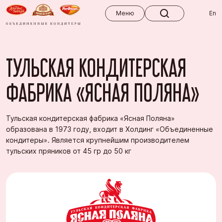
Меню
Меню
En
Конфеты в коробках
Весовые конфеты
ТУЛЬСКАЯ КОНДИТЕРСКАЯ
Зефир, пастила
Печенье
ФАБРИКА «ЯСНАЯ ПОЛЯНА»
Пряники
Мармелад
Тульская кондитерская фабрика «Ясная Поляна»
образована в 1973 году, входит в Холдинг «Объединенные
Прочее
кондитеры». Является крупнейшим производителем
тульских пряников от 45 гр до 50 кг
Новинки
Хит продаж
Кошерная